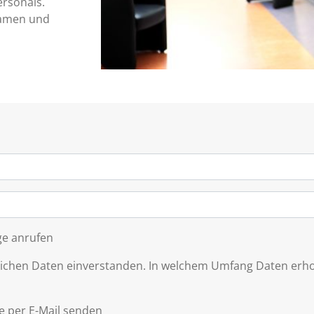
rsonals.
lsamen und
ge anrufen
lichen Daten einverstanden. In welchem Umfang Daten erho
ie per E-Mail senden