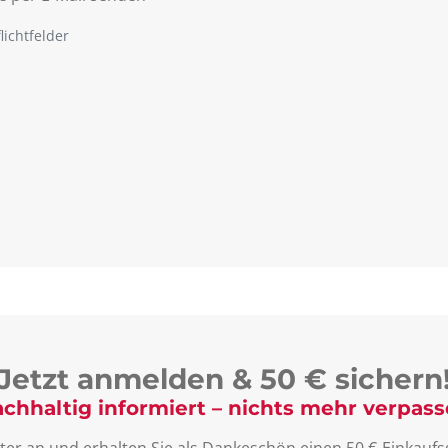
lichtfelder
Jetzt anmelden & 50 € sichern
chhaltig informiert – nichts mehr verpas
ter an und erhalten Sie als Dankeschön einen 50 €-Einkaufsg