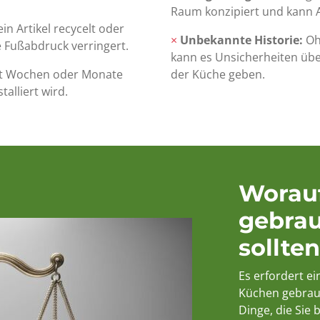
Raum konzipiert und kann 
in Artikel recycelt oder
×
Unbekannte Historie:
Oh
 Fußabdruck verringert.
kann es Unsicherheiten üb
ht Wochen oder Monate
der Küche geben.
talliert wird.
Worauf
gebrau
sollten
Es erfordert e
Küchen gebrauc
Dinge, die Sie 