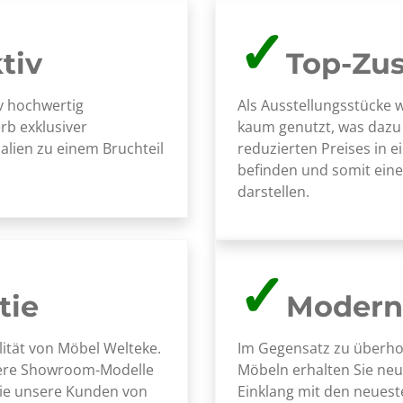
✓
tiv
Top-Zu
iv hochwertig
Als Ausstellungsstücke w
rb exklusiver
kaum genutzt, was dazu f
lien zu einem Bruchteil
reduzierten Preises in
befinden und somit eine
darstellen.
✓
tie
Modern
ität von Möbel Welteke.
Im Gegensatz zu überho
sere Showroom-Modelle
Möbeln erhalten Sie ne
die unsere Kunden von
Einklang mit den neuest