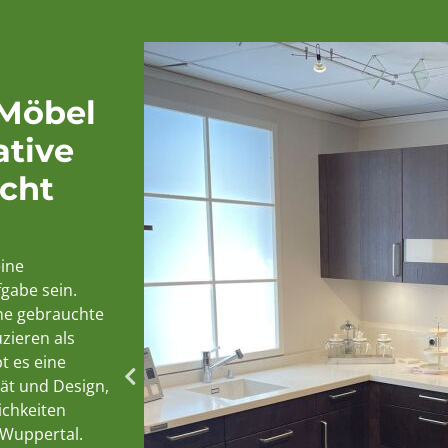
Möbel
ative
cht
ine
gabe sein.
ine gebrauchte
zieren als
t es eine
tät und Design,
ichkeiten
 Wuppertal.