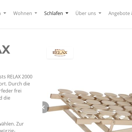
n
Wohnen
Schlafen
Über uns
Angebote 
AX
sts RELAX 2000
rt. Durch die
feder frei
d die
wählen. Zur
würzig-