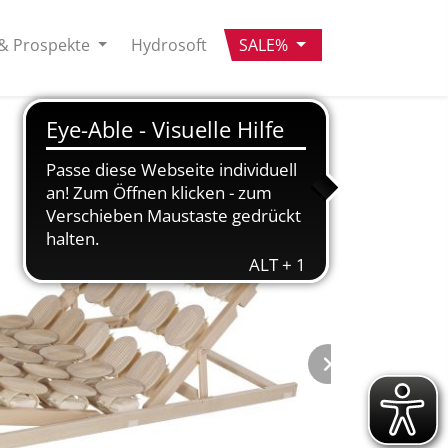
& Prospekte
Hydrosoft
SALE%