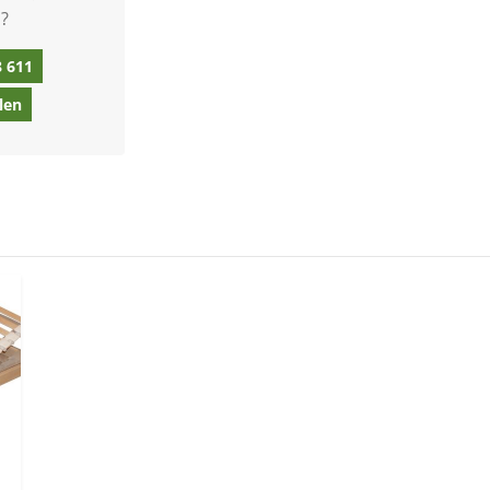
?
8 611
len