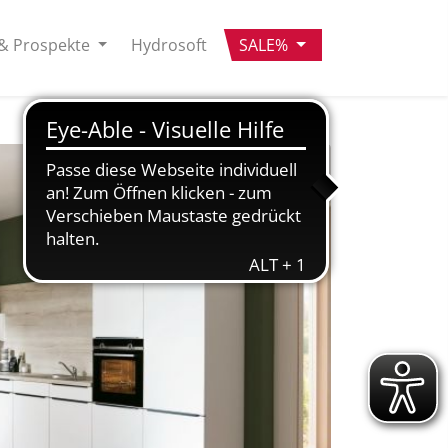
& Prospekte
Hydrosoft
SALE%