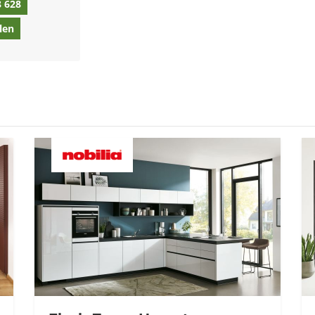
8 628
len